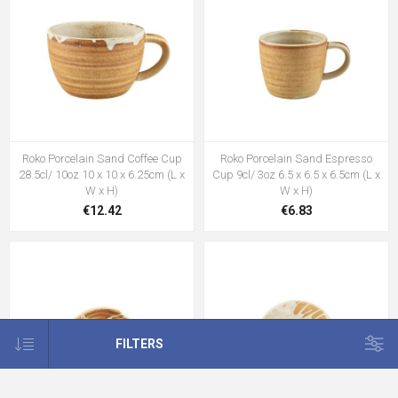
Roko Porcelain Sand Coffee Cup
Roko Porcelain Sand Espresso
28.5cl/ 10oz 10 x 10 x 6.25cm (L x
Cup 9cl/ 3oz 6.5 x 6.5 x 6.5cm (L x
W x H)
W x H)
€12.42
€6.83
FILTERS