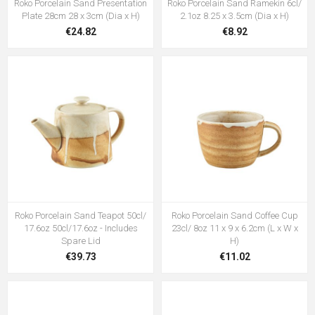
Roko Porcelain Sand Presentation
Roko Porcelain Sand Ramekin 6cl/
Plate 28cm 28 x 3cm (Dia x H)
2.1oz 8.25 x 3.5cm (Dia x H)
€24.82
€8.92
Roko Porcelain Sand Teapot 50cl/
Roko Porcelain Sand Coffee Cup
17.6oz 50cl/17.6oz - Includes
23cl/ 8oz 11 x 9 x 6.2cm (L x W x
Spare Lid
H)
€39.73
€11.02